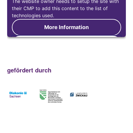
The website owner needs to setup the site with
their CMP to add this content to the list of
technologies used.
More Information
Accept
gefördert durch