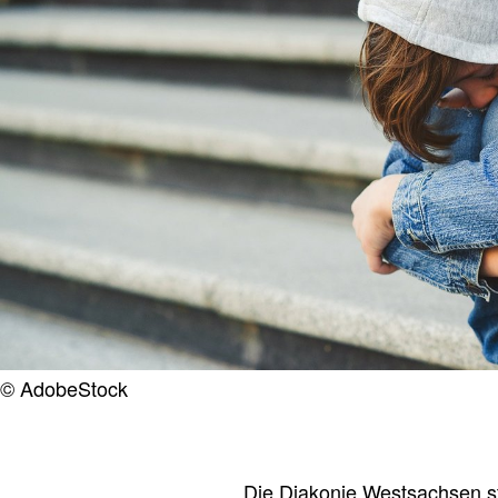
© AdobeStock
Die Diakonie Westsachsen ste