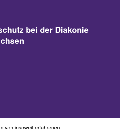
schutz bei der Diakonie
achsen
am von insoweit erfahrenen