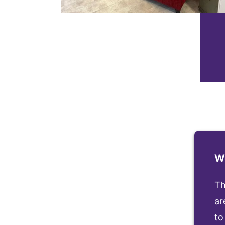
© Diakonie Westsachsen
We
Th
ar
to