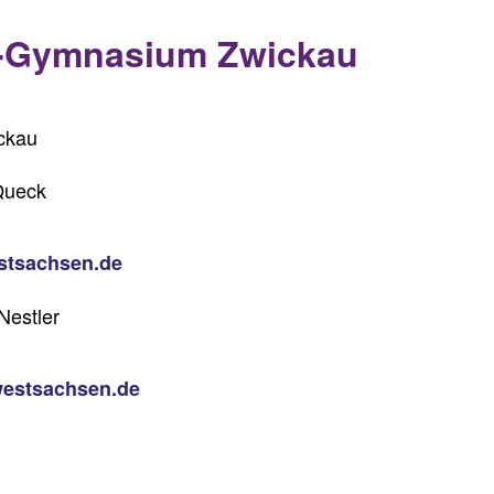
z-Gymnasium Zwickau
ickau
Queck
stsachsen.de
Nestler
westsachsen.de