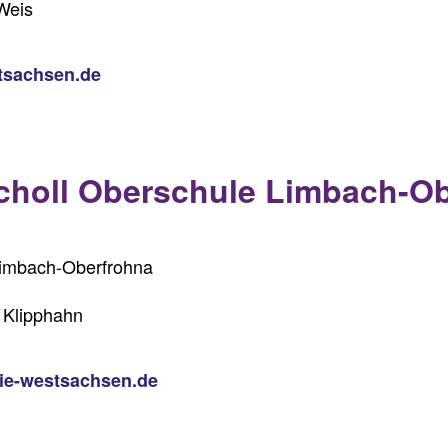
Weis
tsachsen.de
choll Oberschule Limbach-O
imbach-Oberfrohna
 Klipphahn
ie-westsachsen.de