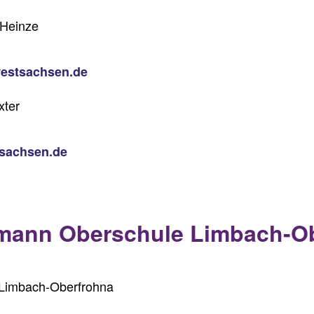
Heinze
westsachsen.de
xter
tsachsen.de
mann Oberschule Limbach-O
 Limbach-Oberfrohna