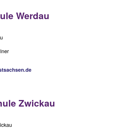
ule Werdau
au
lner
estsachsen.de
hule Zwickau
wickau