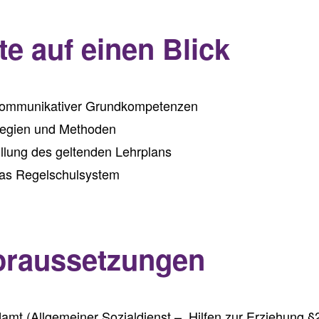
te auf einen Blick
 kommunikativer Grundkompetenzen
ategien und Methoden
llung des geltenden Lehrplans
das Regelschulsystem
raussetzungen
amt (Allgemeiner Sozialdienst – Hilfen zur Erziehung §