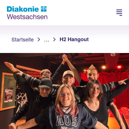
Spenden
Karriere
Sie sind hier:
Startseite
…
H2 Hangout